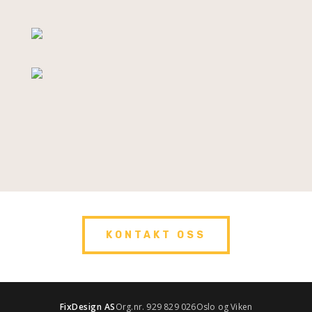
KONTAKT OSS
FixDesign AS
Org.nr. 929 829 026
Oslo og Viken